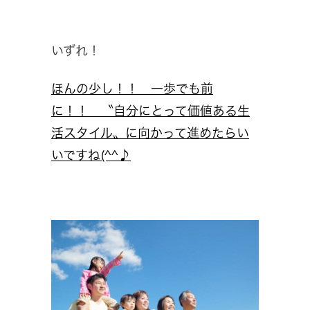
いずれ！
ほんの少し！！ 一歩でも前
に！！ 〝自分にとって価値ある生
活スタイル〟に向かって進めたらい
いですね(^^♪